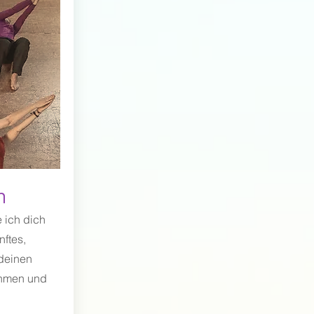
n
 ich dich
nftes,
deinen
ehmen und