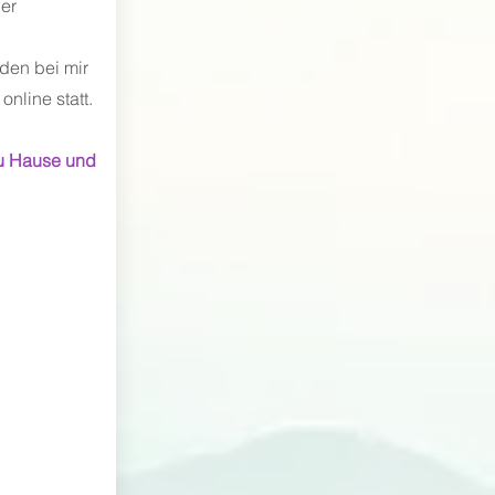
ner
nden bei mir
nline statt.
zu Hause und