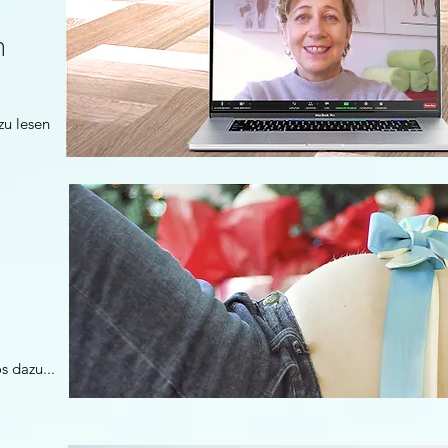
m
zu lesen
t
os dazu...