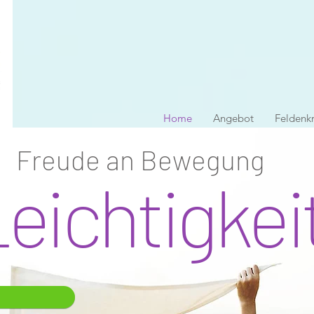
Home
Angebot
Feldenkr
Freude an Bewegung
eichtigkei