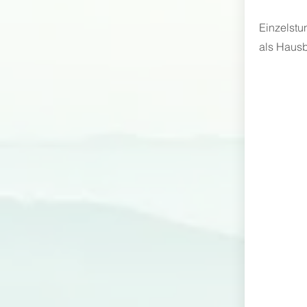
Einzelstu
als
Haus