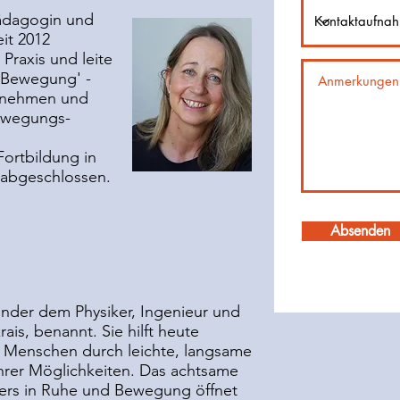
Pädagogin und
it 2012
Praxis und leite
 Bewegung' -
ernehmen und
ewegungs-
Fortbildung in
abgeschlossen.
Absenden
nder dem Physiker, Ingenieur und
is, benannt. Sie hilft heute
 Menschen durch leichte, langsame
rer Möglichkeiten. Das achtsame
rs in Ruhe und Bewegung öffnet