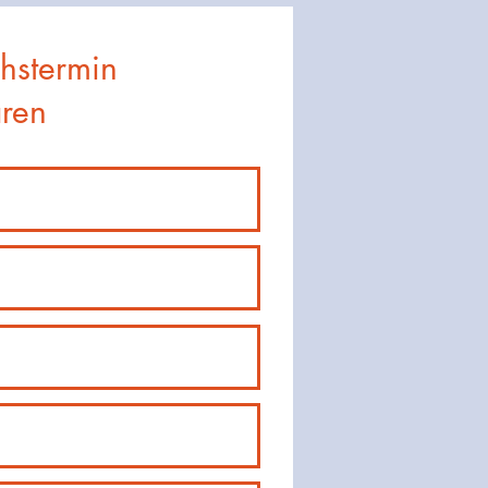
hstermin
aren